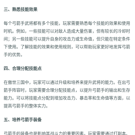
三、熟悉技能效果
每个弓箭手武将都有多个技能，玩家需要熟悉每个技能的效果和使用
时机。例如，一些技能可以对敌人造成大量伤害，但有较长的冷却时
间；另一些技能可以提升自身的攻击力或生命值，但只能在特定条件
下使用。了解技能的效果和使用规则，可以帮助玩家更好地发挥弓箭
手的优势。
四、合理分配技能点
在傲世三国中，玩家可以通过升级和培养来提升武将的能力。在出弓
箭手阵容时，玩家需要合理分配技能点，以提升弓箭手的输出和生存
能力。可以将技能点分配到增加攻击力、暴击率和生命值等方面，以
提高弓箭手的整体实力。
五、培养弓箭手装备
弓箭手的装备也是影响其战斗力的重要因素。玩家需要通过打副本、