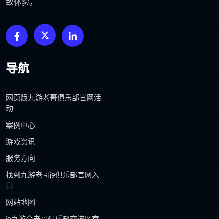
致体验。
导航
网页版九游老哥俱乐部官网活
动
案例中心
游戏资讯
服务方向
找到九游老哥j9俱乐部官网入
口
网站地图