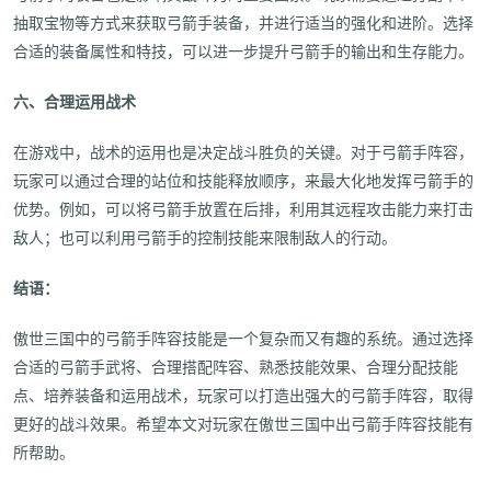
抽取宝物等方式来获取弓箭手装备，并进行适当的强化和进阶。选择
合适的装备属性和特技，可以进一步提升弓箭手的输出和生存能力。
六、合理运用战术
在游戏中，战术的运用也是决定战斗胜负的关键。对于弓箭手阵容，
玩家可以通过合理的站位和技能释放顺序，来最大化地发挥弓箭手的
优势。例如，可以将弓箭手放置在后排，利用其远程攻击能力来打击
敌人；也可以利用弓箭手的控制技能来限制敌人的行动。
结语：
傲世三国中的弓箭手阵容技能是一个复杂而又有趣的系统。通过选择
合适的弓箭手武将、合理搭配阵容、熟悉技能效果、合理分配技能
点、培养装备和运用战术，玩家可以打造出强大的弓箭手阵容，取得
更好的战斗效果。希望本文对玩家在傲世三国中出弓箭手阵容技能有
所帮助。