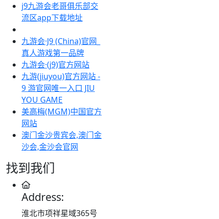
j9九游会老哥俱乐部交
流区app下载地址
九游会·J9 (China)官网_
真人游戏第一品牌
九游会·(j9)官方网站
九游(jiuyou)官方网站 -
9 游官网唯一入口 JIU
YOU GAME
美高梅(MGM)中国官方
网站
澳门金沙贵宾会,澳门金
沙会,金沙会官网
找到我们
Address:
淮北市项祥星域365号