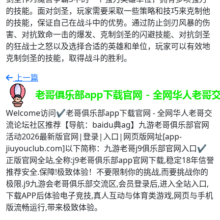
的技能。面对剑圣，玩家需要采取一些策略和技巧来克制他
的技能，保证自己在战斗中的优势。通过防止剑刃风暴的伤
害、对抗致命一击的爆发、克制剑圣的闪避技能、对抗剑圣
的狂战士之怒以及选择合适的英雄和单位，玩家可以有效地
克制剑圣的技能，取得战斗的胜利。
上一篇
Welcome访问✔老哥俱乐部app下载官网 - 全网华人老哥交
流论坛社区推荐【导航：baidu典ag】九游老哥俱乐部官网
活动2026最新版官网|登录|入口|网页版网址[app-
jiuyouclub.com]以下简称：九游老哥j9俱乐部官网入口✔
正版官网全站,全称:j9老哥俱乐部app官网下载,稳定18年信誉
推荐安全.保障!极致体验！不要限制你的挑战,而要挑战你的
极限.j9九游会老哥俱乐部交流区,会员登录后,进入全站入口,
下载APP后体验电子竞技,真人互动与体育类游戏,网页与手机
版流畅运行,带来极致体验。