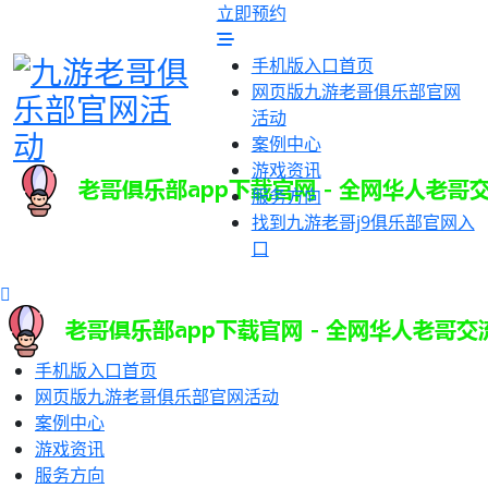
立即预约
手机版入口首页
网页版九游老哥俱乐部官网
活动
案例中心
游戏资讯
服务方向
找到九游老哥j9俱乐部官网入
口
手机版入口首页
网页版九游老哥俱乐部官网活动
案例中心
游戏资讯
服务方向