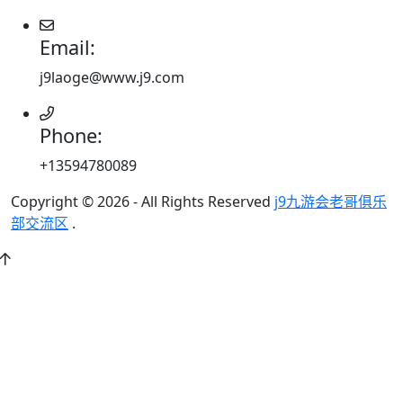
Email:
j9laoge@www.j9.com
Phone:
+13594780089
Copyright © 2026 - All Rights Reserved
j9九游会老哥俱乐
部交流区
.