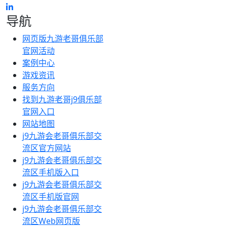
导航
网页版九游老哥俱乐部
官网活动
案例中心
游戏资讯
服务方向
找到九游老哥j9俱乐部
官网入口
网站地图
j9九游会老哥俱乐部交
流区官方网站
j9九游会老哥俱乐部交
流区手机版入口
j9九游会老哥俱乐部交
流区手机版官网
j9九游会老哥俱乐部交
流区Web网页版