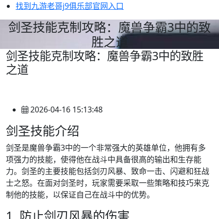
找到九游老哥j9俱乐部官网入口
剑圣技能克制攻略：魔兽争霸3中的致
胜之道
剑圣技能克制攻略：魔兽争霸3中的致胜
之道
2026-04-16 15:13:48
剑圣技能介绍
剑圣是魔兽争霸3中的一个非常强大的英雄单位，他拥有多
项强力的技能，使得他在战斗中具备很高的输出和生存能
力。剑圣的主要技能包括剑刃风暴、致命一击、闪避和狂战
士之怒。在面对剑圣时，玩家需要采取一些策略和技巧来克
制他的技能，以保证自己在战斗中的优势。
1. 防止剑刃风暴的伤害