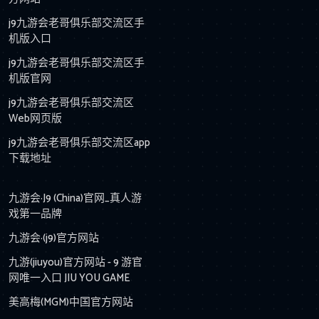
j9九游会老哥俱乐部交流区手
机版入口
j9九游会老哥俱乐部交流区手
机版官网
j9九游会老哥俱乐部交流区
Web网页版
j9九游会老哥俱乐部交流区app
下载地址
九游会·J9 (China)官网_真人游
戏第一品牌
九游会·(j9)官方网站
九游(jiuyou)官方网站 - 9 游官
网唯一入口 JIU YOU GAME
美高梅(MGM)中国官方网站