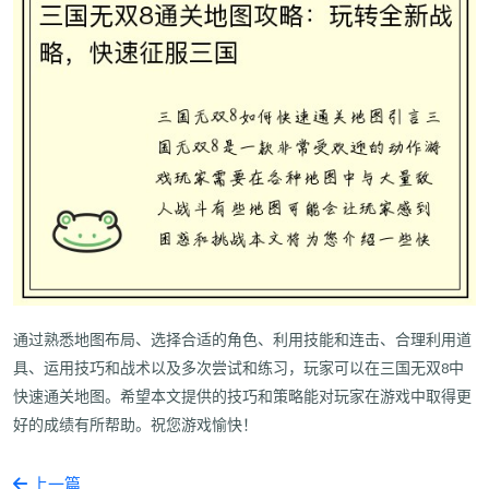
通过熟悉地图布局、选择合适的角色、利用技能和连击、合理利用道
具、运用技巧和战术以及多次尝试和练习，玩家可以在三国无双8中
快速通关地图。希望本文提供的技巧和策略能对玩家在游戏中取得更
好的成绩有所帮助。祝您游戏愉快！
上一篇