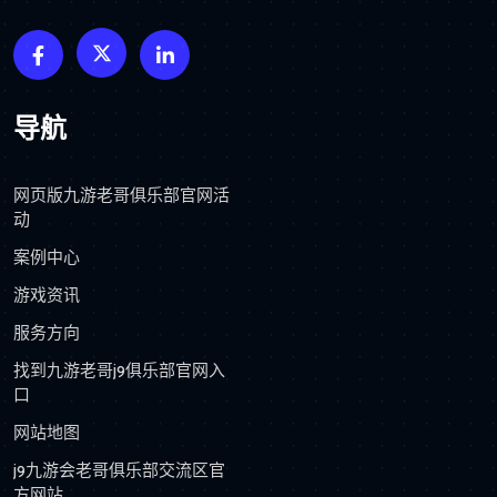
导航
网页版九游老哥俱乐部官网活
动
案例中心
游戏资讯
服务方向
找到九游老哥j9俱乐部官网入
口
网站地图
j9九游会老哥俱乐部交流区官
方网站